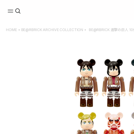
Skip to
content
HOME
BE@RBRICK ARCHIVE COLLECTION
BE@RBRICK 進撃の巨人 1