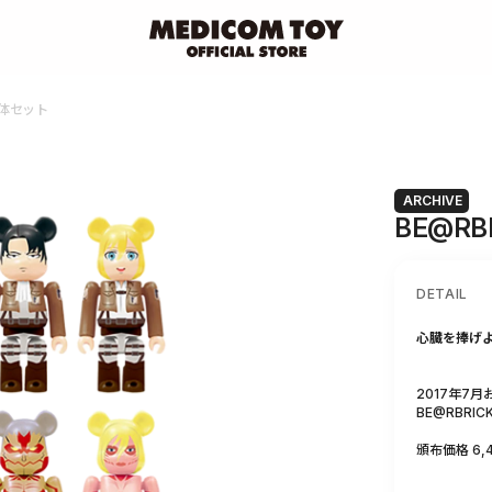
0体セット
ARCHIVE
BE@RB
DETAIL
心臓を捧げ
2017年7
BE@RBRI
頒布価格 6,