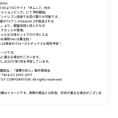
0mm
10:00よりECサイト「オムニ7」内の
ットショッピング」にて予約開始。
ンイレブン店頭でお受け取りが可能です。
望のTVアニメSeason 2が放送される
人」より、調査兵団と巨人たちの
クセットが登場。
ャルな10体セットでだけ手に入る
掃除Ver.は要注目！
夏には単体のクローズドボックスも発売予定！
メージです。
と異なる場合がございます。
しは2017年7月を予定しています。
創・講談社／「進撃の巨人」製作委員会
TM & (C) 2001-2017
Y CORPORATION. All rights reserved.
画像はイメージです。実際の商品とは彩色、形状が異なる場合がございま