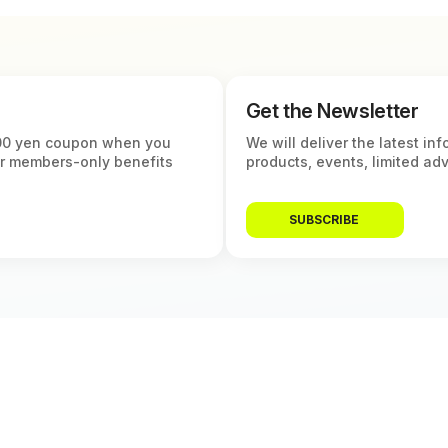
Get the Newsletter
,000 yen coupon when you
We will deliver the latest 
er members-only benefits
products, events, limited ad
SUBSCRIBE