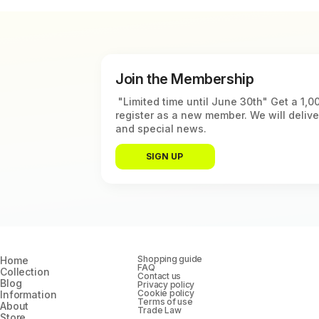
Join the Membership
"Limited time until June 30th" Get a 1
register as a new member. We will deliv
and special news.
SIGN UP
Shopping guide
Home
FAQ
Collection
Contact us
Blog
Privacy policy
Cookie policy
Information
Terms of use
About
Trade Law
Store