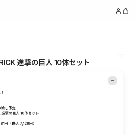
Log
Cart
in
RICK 進撃の巨人 10体セット
よ！
月お渡し予定
CK 進撃の巨人 10体セット
481円（税込 7,129円）