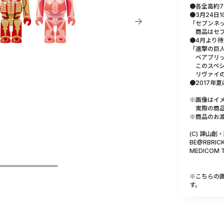
●各全高約7
●3月24日
「セブンネ
商品はセブ
●4月より待
「進撃の巨
ベアブリッ
このスペシ
リヴァイのお
●2017年
※画像はイ
実際の商品
※商品のお渡
(C) 諫山
BE@RBRICK 
MEDICOM TO
※こちらの
す。