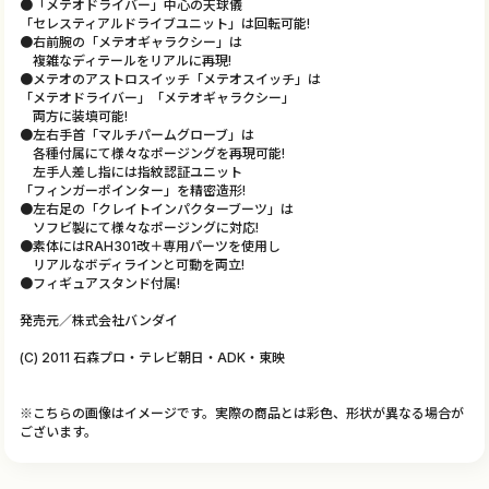
●「メテオドライバー」中心の天球儀
「セレスティアルドライブユニット」は回転可能!
●右前腕の「メテオギャラクシー」は
複雑なディテールをリアルに再現!
●メテオのアストロスイッチ「メテオスイッチ」は
「メテオドライバー」「メテオギャラクシー」
両方に装填可能!
●左右手首「マルチパームグローブ」は
各種付属にて様々なポージングを再現可能!
左手人差し指には指紋認証ユニット
「フィンガーポインター」を精密造形!
●左右足の「クレイトインパクターブーツ」は
ソフビ製にて様々なポージングに対応!
●素体にはRAH301改＋専用パーツを使用し
リアルなボディラインと可動を両立!
●フィギュアスタンド付属!
発売元／株式会社バンダイ
(C) 2011 石森プロ・テレビ朝日・ADK・東映
※こちらの画像はイメージです。実際の商品とは彩色、形状が異なる場合が
ございます。