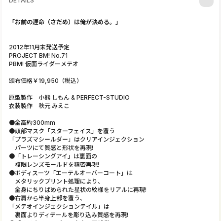
DETAILS
「お前の運命（さだめ）は俺が決める。」
2012年11月末発送予定
PROJECT BM! No.71
PBM! 仮面ライダーメテオ
頒布価格￥19,950（税込）
原型製作 小熊 しもん & PERFECT-STUDIO
衣装製作 秋元 みえこ
●全高約300mm
●頭部マスク「スターフェイス」を覆う
「プラズマシールダー」はクリアインジェクション
パーツにて質感と形状を再現!
●「トレーシングアイ」は裏面の
複眼レンズモールドを精密再現!
●ボディスーツ「エーテルオーバーコート」は
メタリックプリント処理により、
全身にちりばめられた星状の紋様をリアルに再現!
●右肩から半身上部を覆う、
「メテオインジェクションテイル」は
裏面よりディテールを彫り込み質感を再現!