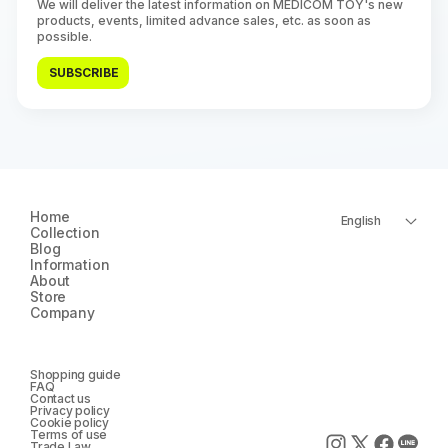
We will deliver the latest information on MEDICOM TOY's new
products, events, limited advance sales, etc. as soon as
possible.
SUBSCRIBE
Home
English
Collection
Blog
Information
About
Store
Company
Shopping guide
FAQ
Contact us
Privacy policy
Cookie policy
Terms of use
Trade Law