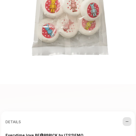
DETAILS
Everytime love BE@RBRICK by ITS'DEMO