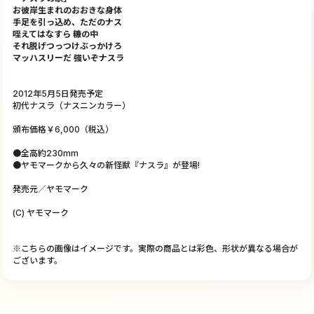
お彼岸生まれのおおきな身体
手足を引っ込め、ただのナス
咥えてはなすら 糠の中
それ脱げつっつけぶっかけろ
マッハスリーだ 強いぞナスラ
2012年5月5日発売予定
初代ナスラ（ナスニンカラー）
頒布価格￥6,000（税込）
●全高約230mm
●ヤモマークから久々の新怪獣『ナスラ』が登場!
発売元／ヤモマーク
(C) ヤモマーク
※こちらの画像はイメージです。実際の商品とは彩色、形状が異なる場合が
ございます。