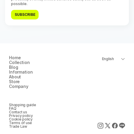
possible.
SUBSCRIBE
Home
English
Collection
Blog
Information
About
Store
Company
Shopping guide
FAQ
Contact us
Privacy policy
Cookie policy
Terms of use
Trade Law
Instagram
X
Faceboo
LINE